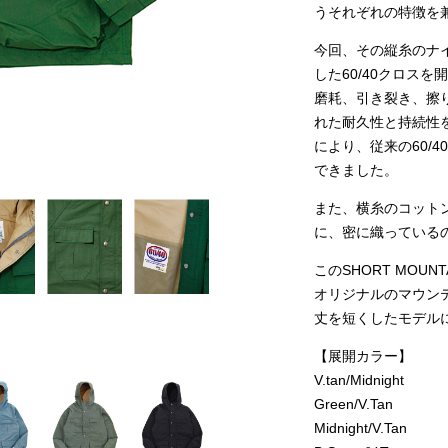
うそれぞれの特徴を
今回、その縦糸のナイ
した60/40クロス
磨耗、引き裂き、擦
れた耐久性と持続性を
により、従来の60/4
できました。
また、横糸のコット
に、密に織っている
このSHORT MOUNT
オリジナルのマウン
丈を短くしたモデル
【展開カラー】
V.tan/Midnight
Green/V.Tan
Midnight/V.Tan