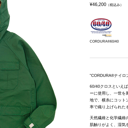
¥46,200
（税込み）
CORDURA®60/40
"CORDURA®ナイロ
60/40クロスといえば
ーに使用し、一世を風靡
地で、横糸にコットン
率で織り上げられた
天然繊維と化学繊維の
肌触りがよく、湿気