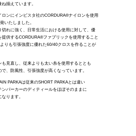
兼ね揃えています。
ロンにインビスタ社のCORDURA®ナイロンを使用
を開発いたしました。
り切れに強く、日常生活における使用に対して、優
提供するCORDURA®ファブリックを使用すること
0よりも引張強度に優れた60/40クロスを作ることが
ンも見直し、従来よりも太い糸を使用するととも
ので、防風性、引張強度が高くなっています。
AIN PARKAは従来のSHORT PARKAとは違い
テンパーカーのディティールをほぼそのままに
になります。