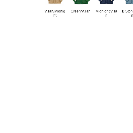
V.Tan/Midnig
Green/V.Tan
Midnight/V.Ta
B.Ston
ht
n