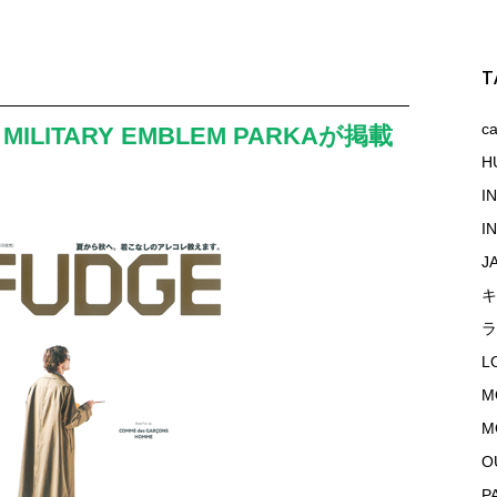
T
c
 MILITARY EMBLEM PARKAが掲載
H
I
I
J
キ
ラ
L
M
M
O
P