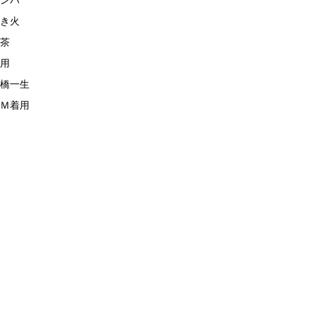
ンパ
き火
茶
用
橋一生
Ｍ着用