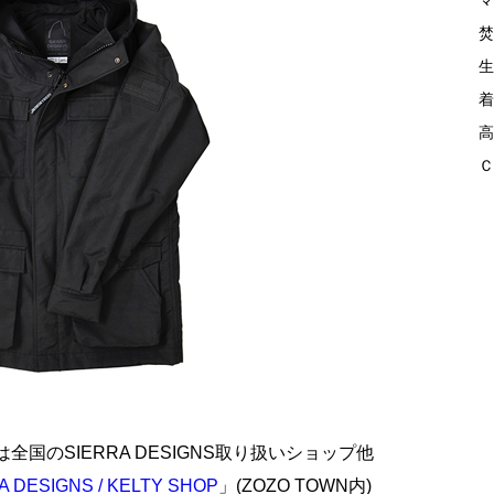
マ
焚
生
着
高
Ｃ
国のSIERRA DESIGNS取り扱いショップ他
A DESIGNS / KELTY SHOP
」(ZOZO TOWN内)