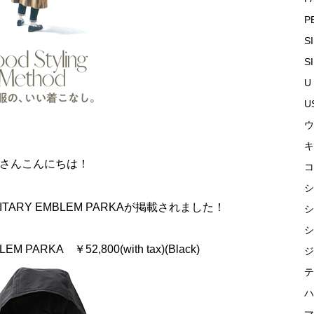
P
S
S
U
U
ウ
キ
さんこんにちは！
コ
シ
MILITARY EMBLEM PARKAが掲載されました！
シ
シ
MBLEM PARKA
￥52,800(with tax)(Black)
ジ
テ
ハ