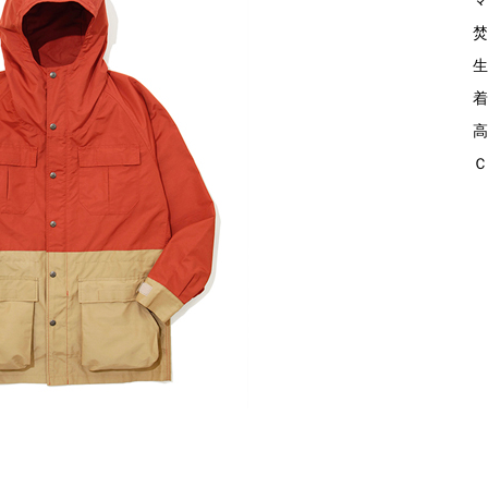
マ
焚
生
着
高
Ｃ