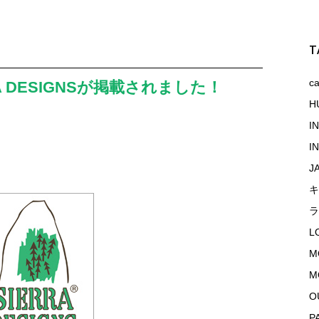
T
c
RA DESIGNSが掲載されました！
H
I
I
J
キ
ラ
L
M
M
O
P