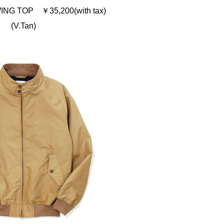
ING TOP ￥35,200(with tax)
(V.Tan)