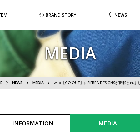
TEM
BRAND STORY
NEWS
MEDIA
E
NEWS
MEDIA
web【GO OUT】にSIERRA DESIGNSが掲載され
INFORMATION
MEDIA