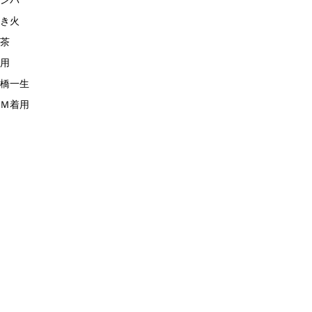
ンパ
き火
茶
用
橋一生
Ｍ着用