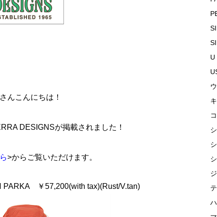
P
S
S
U
U
ウ
さんこんにちは！
キ
コ
IERRA DESIGNSが掲載されました！
シ
シ
ら
>からご覧いただけます。
シ
ジ
ARKA ￥57,200(with tax)(Rust/V.tan)
テ
ハ