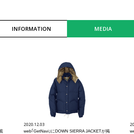
INFORMATION
MEDIA
2020.12.03
20
掲載
web｢GetNavi｣にDOWN SIERRA JACKETが掲
w