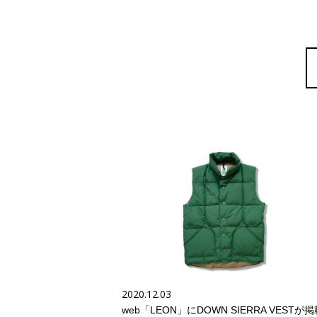
2020.12.03
web「LEON」にDOWN SIERRA VESTが